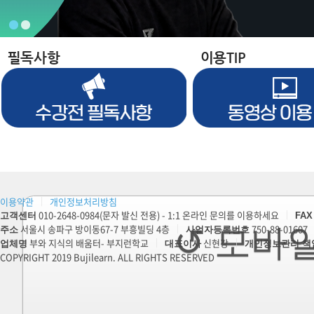
1
2
이용약관
|
개인정보처리방침
010-2648-0984(문자 발신 전용) - 1:1 온라인 문의를 이용하세요
|
고객센터
FAX
서울시 송파구 방이동67-7 부흥빌딩 4층
↺ 모바
|
750-88-01607
주소
사업자등록번호
부와 지식의 배움터- 부지런학교
|
신현강
|
업체명
대표이사
개인정보관리 책
COPYRIGHT 2019 Bujilearn. ALL RIGHTS RESERVED